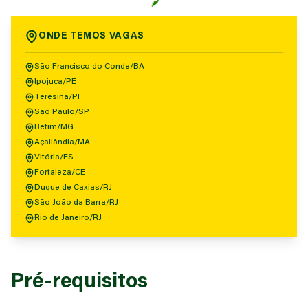
ONDE TEMOS VAGAS
São Francisco do Conde/BA
Ipojuca/PE
Teresina/PI
São Paulo/SP
Betim/MG
Açailândia/MA
Vitória/ES
Fortaleza/CE
Duque de Caxias/RJ
São João da Barra/RJ
Rio de Janeiro/RJ
Pré-requisitos