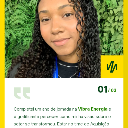
01
/
03
Completei um ano de jornada na
Vibra Energia
e
é gratificante perceber como minha visão sobre o
setor se transformou. Estar no time de Aquisição